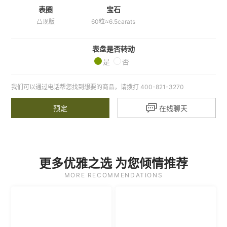
表圈
宝石
凸现版
60粒≈6.5carats
表盘是否转动
是
否
我们可以通过电话帮您找到想要的商品，请拨打 400-821-3270

预定
在线聊天
更多优雅之选 为您倾情推荐
MORE RECOMMENDATIONS