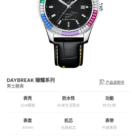
DAYBREAK 臻耀系列
产品说明书
男士腕表
表壳
防水性
功能
304精钢
50米生活防水
时/分/秒
机芯
表带
表盘
40mm
石英机芯
牛皮表带