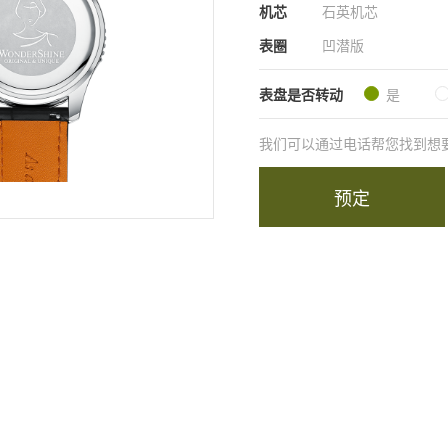
机芯
石英机芯
表圈
凹潜版
表盘是否转动
是
我们可以通过电话帮您找到想要的商
预定