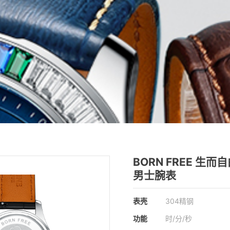
BORN FREE 生而
男士腕表
表壳
304精钢
功能
时/分/秒