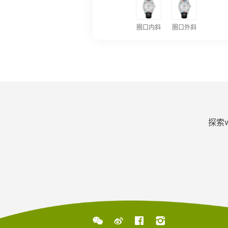
圈口内斜
圈口外斜
探索



