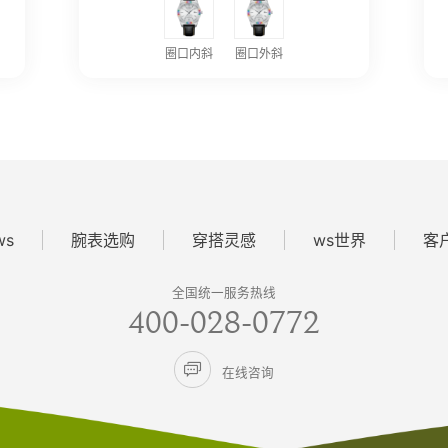
圈口内斜
圈口外斜
ws
腕表选购
穿搭灵感
ws世界
客
全国统一服务热线
400-028-0772

在线咨询