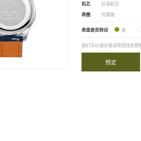
机芯
石英机芯
表圈
凹潜版
表盘是否转动
是
我们可以通过电话帮您找到想要的商
预定