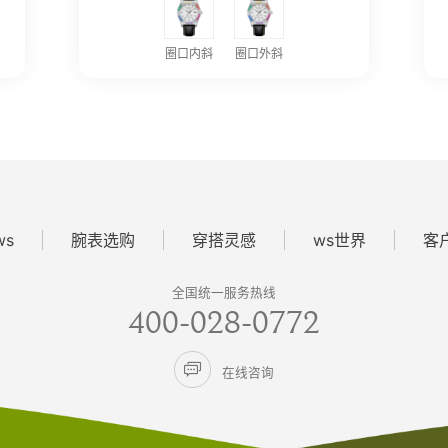
圈口内斜
圈口外斜
ws
腕表选购
穿搭灵感
ws世界
客
全国统一服务热线
400-028-0772

在线咨询