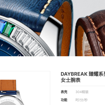
DAYBREAK 臻耀系
女士腕表
表壳
304精钢
功能
时/分/秒