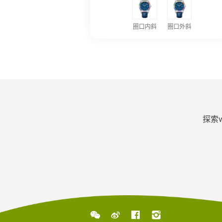
圈口内斜
圈口外斜
探索



