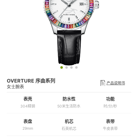
OVERTURE 序曲系列
产品说明书
女士腕表
表壳
防水性
功能
304精钢
50米生活防水
时/分/秒
机芯
表带
表盘
29mm
石英机芯
牛皮表带