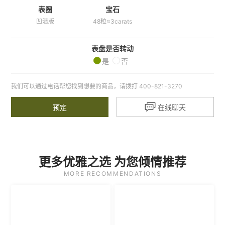
表圈
宝石
凹潜版
48粒≈3carats
表盘是否转动
是
否
我们可以通过电话帮您找到想要的商品，请拨打 400-821-3270

预定
在线聊天
更多优雅之选 为您倾情推荐
MORE RECOMMENDATIONS